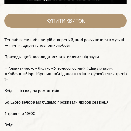
КУПИТИ КВИТОК
Теплий весняний настрій створений, щоб розчинитися в музиці
— ніжній, щирій і сповненій любові.
Приходь, щоб насолодитися коктейлями під звуки
«Романтично», «Ліфт», «У волоссі осінь», «Два ліхтарі»,
«Кайся», «Чорні брови», «Сніданок» та інших улюблених треків
✨
Вхід — тільки для романтиків.
Бо цього вечора ми будемо проживати любов без кінця
1 травня о 19:00
Вхід: