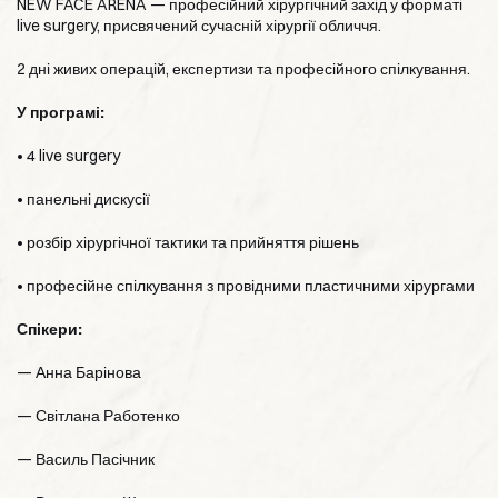
NEW FACE ARENA — професійний хірургічний захід у форматі
live surgery, присвячений сучасній хірургії обличчя.
2 дні живих операцій, експертизи та професійного спілкування.
У програмі:
• 4 live surgery
• панельні дискусії
• розбір хірургічної тактики та прийняття рішень
• професійне спілкування з провідними пластичними хірургами
Спікери:
— Анна Барінова
— Світлана Работенко
— Василь Пасічник