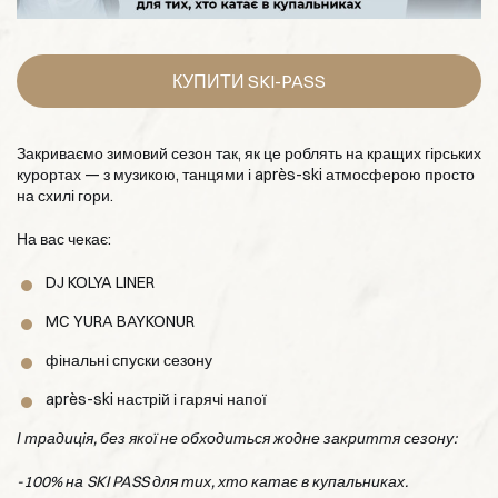
КУПИТИ SKI-PASS
Закриваємо зимовий сезон так, як це роблять на кращих гірських
курортах — з музикою, танцями і après-ski атмосферою просто
на схилі гори.
На вас чекає:
DJ KOLYA LINER
MC YURA BAYKONUR
фінальні спуски сезону
après-ski настрій і гарячі напої
І традиція, без якої не обходиться жодне закриття сезону:
-100% на SKI PASS для тих, хто катає в купальниках.