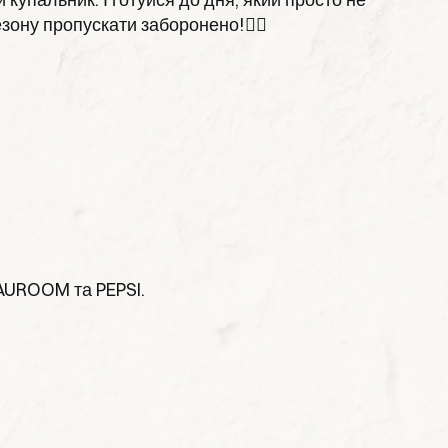
езону пропускати заборонено!🙅‍♀️
AUROOM та PEPSI.