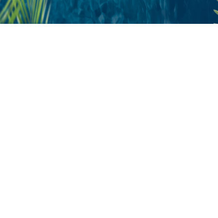
Emily Hotel
Emily Wellne
Колцент
+38
Бронюва
+38 