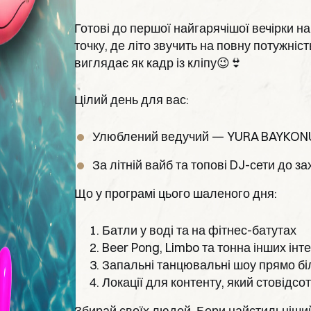
Готові до першої найгарячішої вечірки на
точку, де літо звучить на повну потужніс
виглядає як кадр із кліпу😉👙
Цілий день для вас:
Улюблений ведучий — YURA BAYKON
За літній вайб та топові DJ-сети до 
Що у програмі цього шаленого дня:
Батли у воді та на фітнес-батутах
Beer Pong, Limbo та тонна інших інт
Запальні танцювальні шоу прямо бі
Локації для контенту, який стовідсот
Збирай своїх людей. Бери найстильніший 