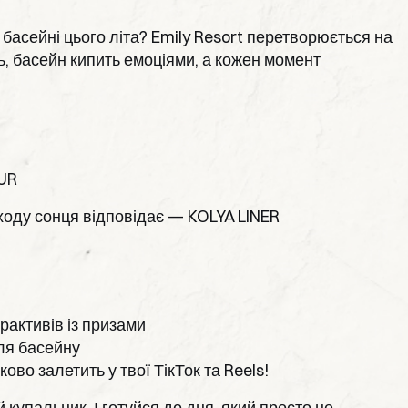
 басейні цього літа? Emily Resort перетворюється на
ть, басейн кипить емоціями, а кожен момент
UR
заходу сонця відповідає — KOLYA LINER
ерактивів із призами
ля басейну
ково залетить у твої ТікТок та Reels!
купальник. І готуйся до дня, який просто не