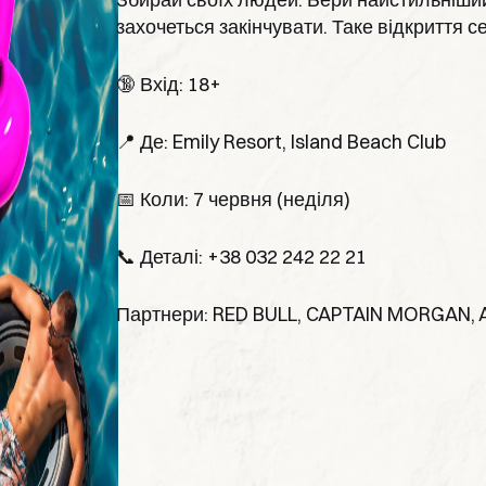
захочеться закінчувати. Таке відкриття с
🔞 Вхід: 18+
📍 Де: Emily Resort, Island Beach Club
📅 Коли: 7 червня (неділя)
📞 Деталі: +38 032 242 22 21
Партнери: RED BULL, CAPTAIN MORGAN, 