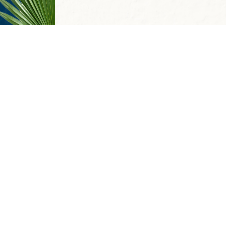
ss&SPA
Emily Medical Center
Emily Eve
р комплексу
Emily Hotel
 (032) 242 22 21
Emily Wellness
Emily Medical 
ння номерів
(032) 242 22 31
Ресторани та 
Івент-сервіс